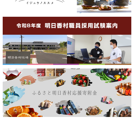
長谷工グループとの官民連携協定に基づく古民家等再活用事業 第
入札結果を掲載しました
2弾 宿泊施設「ブランシエラ 石舞台テラス」がオープン
「入札質疑回答（R8.1.26公告分）」
自由民主党「飛鳥古京を守る議員連盟」・公明党「明日香村の保
存・整備PT」合同現地視察が行われました
「入札質疑回答（401号 プロポーザル）追加分」
令和の万葉大茶会2025 飛鳥・万博大会を開催しました。
「入札質疑回答（401号 プロポーザル）」
祝！世界文化遺産の国内推薦候補に「飛鳥・藤原の宮都」が選定！
令和8・9年度入札参加資格審査申請の受付について掲載しました
「飛鳥・藤原の宮都とその関連資産群」紹介パネルを掲示していま
令和7年度以降の水道事業の入札・契約制度について
す
株式会社ＪＡＰＡＮＤＸと協定を締結
株式会社 長谷工コーポレーション 様から1億4,000万円のご寄附
（企業版ふるさと納税）