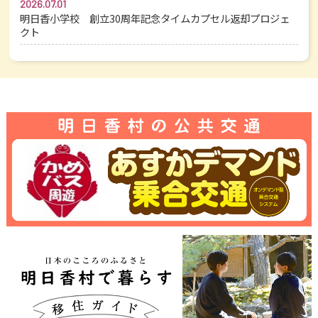
2026.07.01
明日香小学校 創立30周年記念タイムカプセル返却プロジェ
クト
観光方位盤をご寄贈いただきました
「入札質疑回答（353号 塵芥収集車購入事業）、（361号 デジタル
モノクロ複合機賃貸借事業）、（212号 明日香村大規模盛土造成地
経過観察業務）」
「飛鳥・藤原の宮都」世界遺産登録応援シンポジウムが開催されま
した
入札情報を掲載しました
BRJ株式会社と協定を締結
公募型プロポーザル方式による発注情報を掲載しました
姉妹都市交流 韓国・扶餘郡×明日香村
「入札質疑回答（339号 自動火災報知設備受信機更新事業）」
BTV（ベストツーリズムビレッジ）に認定されました！
入札・契約制度の改正について
株式会社 長谷工コーポレーション 様から1億4,000万円のご寄附
（企業版ふるさと納税）
「入札質疑回答（R8.3.23公告分）」