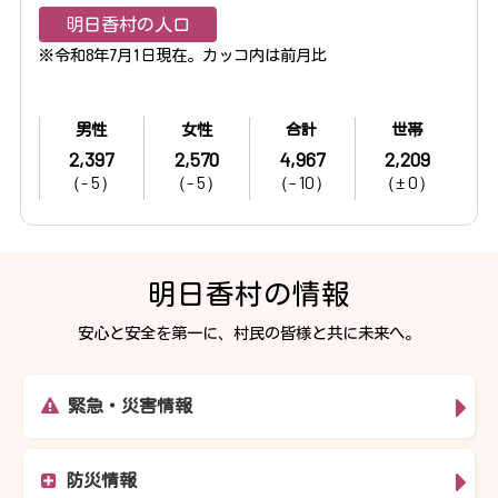
明日香村の人口
※令和8年7月1日現在。カッコ内は前月比
男性
女性
合計
世帯
2,397
2,570
4,967
2,209
（- 5）
（- 5）
（- 10）
（± 0）
明日香村の情報
安心と安全を第一に、村民の皆様と共に未来へ。
緊急・災害情報
防災情報