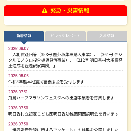
緊急・災害情報
新着情報
ビレッジレポート
入札情報
2026.08.07
「入札質疑回答（353号 塵芥収集車購入事業）、（361号 デジ
タルモノクロ複合機賃貸借事業）、（212号 明日香村大規模盛
土造成地経過観察業務）」
2026.08.06
令和8年熊本地震災害義援金を受付します
2026.07.31
飛鳥ハーフマラソンフェスタへの出店事業者を募集します
2026.07.30
明日香村立認定こども園明日香幼稚園開園説明会を行います
2026.07.30
「世界遺産登録に関するアンケート」の結果を公表しました