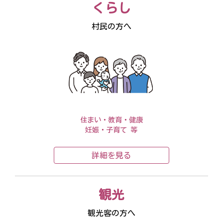
くらし
自由民主党「飛鳥古京を守る議員連盟」・公明党「明日香村の保
村民の方へ
存・整備PT」合同支援総会が開催されました
「飛鳥・藤原」の世界遺産登録に向け、文化庁に書類を提出
第46回明日香村駅伝大会を開催しました
住まい・教育・健康
妊娠・子育て 等
詳細を見る
観光
観光客の方へ