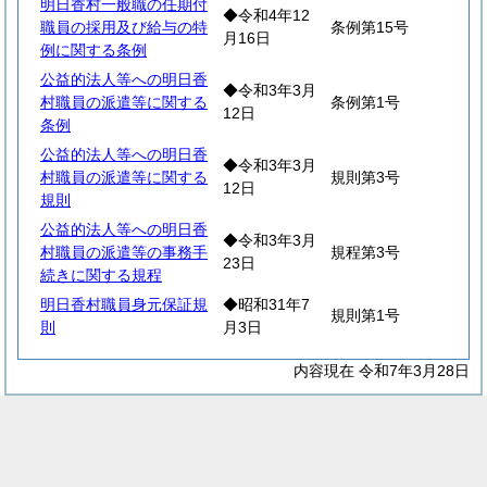
明日香村一般職の任期付
◆令和4年12
職員の採用及び給与の特
条例第15号
月16日
例に関する条例
公益的法人等への明日香
◆令和3年3月
村職員の派遣等に関する
条例第1号
12日
条例
公益的法人等への明日香
◆令和3年3月
村職員の派遣等に関する
規則第3号
12日
規則
公益的法人等への明日香
◆令和3年3月
村職員の派遣等の事務手
規程第3号
23日
続きに関する規程
明日香村職員身元保証規
◆昭和31年7
規則第1号
則
月3日
内容現在 令和7年3月28日