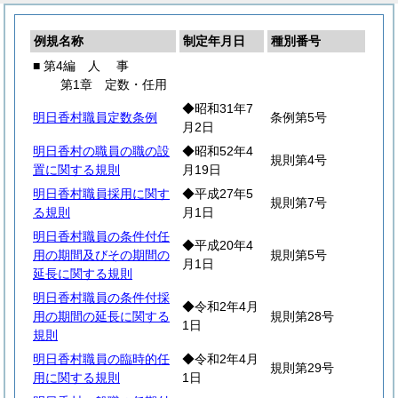
例規名称
制定年月日
種別番号
■ 第4編
人
事
第1章 定数・任用
◆昭和31年7
明日香村職員定数条例
条例第5号
月2日
明日香村の職員の職の設
◆昭和52年4
規則第4号
置に関する規則
月19日
明日香村職員採用に関す
◆平成27年5
規則第7号
る規則
月1日
明日香村職員の条件付任
◆平成20年4
用の期間及びその期間の
規則第5号
月1日
延長に関する規則
明日香村職員の条件付採
◆令和2年4月
用の期間の延長に関する
規則第28号
1日
規則
明日香村職員の臨時的任
◆令和2年4月
規則第29号
用に関する規則
1日