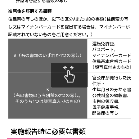
許認可を証する書類の写し
※居住を証明する書類
住民票の写しのほか、以下の区分AまたはBの書類(住民票の写
し又はマイナンバーカードを提出する場合は、マイナンバーが
記載されていないものをご用意ください。)
運転免許証、
パスポート、
A (右の書類のいずれか1つの写し)
マイナンバーカード、
住民基本台帳カード
(顔写真付きのもの)
官公庁が発行した氏名
住所・
B
生年月日の分かる書類
(右の書類のうち別種の2つの写し。
公共料金の領収書、
そのうち1つは顔写真入りのもの)
市税の領収書、
母子健康手帳、
開業届の写し
実施報告時に必要な書類