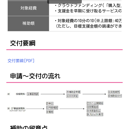
・クラウドファンディング(「購入型」又
対象経費
・支援金を早期に受け取るサービスの手
・対象経費の10分の10(※上限額:40万円)
補助額
（ただし、目標支援金額の調達ができた
交付要綱
交付要綱[PDF]
申請～交付の流れ
補助の留意点