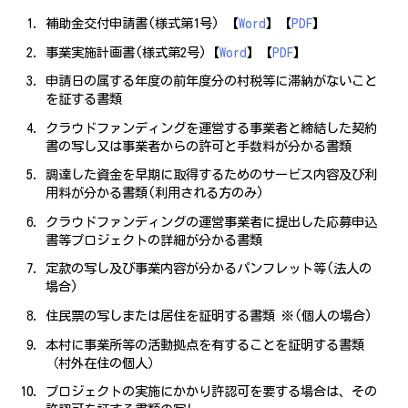
補助金交付申請書(様式第1号) 【
Word
】【
PDF
】
事業実施計画書(様式第2号)【
Word
】【
PDF
】
申請日の属する年度の前年度分の村税等に滞納がないこと
を証する書類
クラウドファンディングを運営する事業者と締結した契約
書の写し又は事業者からの許可と手数料が分かる書類
調達した資金を早期に取得するためのサービス内容及び利
用料が分かる書類(利用される方のみ)
クラウドファンディングの運営事業者に提出した応募申込
書等プロジェクトの詳細が分かる書類
定款の写し及び事業内容が分かるパンフレット等(法人の
場合)
住民票の写しまたは居住を証明する書類 ※(個人の場合)
本村に事業所等の活動拠点を有することを証明する書類
（村外在住の個人）
プロジェクトの実施にかかり許認可を要する場合は、その