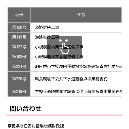
番号
件名
第120号
道路維持工事
第119号
道路維持工事
第122号
小規模農林業基盤整備工事
第103号
小規模農林業基盤整備工事
第221号
明日香小学校屋内運動場空調設備調査設計委託業務
第220号
腐食環境下公共下水道施設点検業務委託
第219号
甘樫丘遺跡群発掘調査に伴う航空写真測量業務委託
問い合わせ
奈良県明日香村役場総務財政課