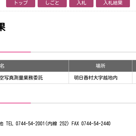
トップ
しごと
入札
入札結果
果
名
場所
空写真測量業務委託
明日香村大字越地内
0744-54-2001(内線 252) FAX 0744-54-2440