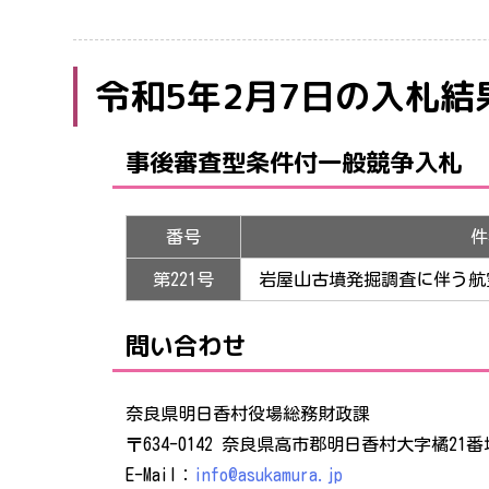
令和5年2月7日の入札結
事後審査型条件付一般競争入札
番号
件
第221号
岩屋山古墳発掘調査に伴う航
問い合わせ
奈良県明日香村役場総務財政課
〒634-0142 奈良県高市郡明日香村大字橘21番地 TEL 
E-Mail：
info@asukamura.jp