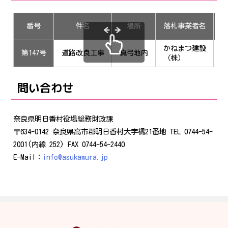
番号
件名
場所
落札事業者名
かねまつ建設
第147号
道路改良工事
真弓地内
1
（株）
問い合わせ
奈良県明日香村役場総務財政課
〒634-0142 奈良県高市郡明日香村大字橘21番地 TEL 0744-54-
2001(内線 252) FAX 0744-54-2440
E-Mail：
info@asukamura.jp