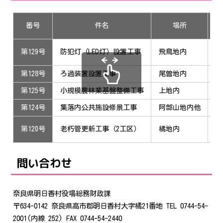
番号
件名
場所
落
（
第129号
防犯灯（LED灯）設置工事
飛鳥地内
平
第128号
ろ過装置設置工事
尾曽地内
入
第125号
小規模農林業基盤整備工事
上地内
入
第124号
集落内公共施設修景工事
阿部山地内他
中
西
第120号
老朽管更新工事（2工区）
橘地内
（
問い合わせ
奈良県明日香村役場総務財政課
〒634-0142 奈良県高市郡明日香村大字橘21番地 TEL 0744-54-
2001(内線 252) FAX 0744-54-2440