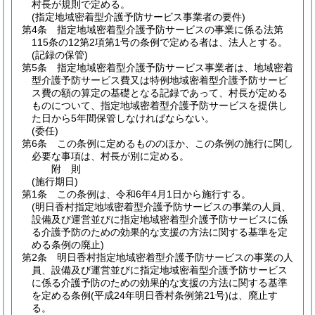
村長が規則で定める。
(指定地域密着型介護予防サービス事業者の要件)
第4条
指定地域密着型介護予防サービスの事業に係る法第
115条の12第2項第1号の条例で定める者は、法人とする。
(記録の保管)
第5条
指定地域密着型介護予防サービス事業者は、地域密着
型介護予防サービス費又は特例地域密着型介護予防サービ
ス費の額の算定の基礎となる記録であって、村長が定める
ものについて、指定地域密着型介護予防サービスを提供し
た日から5年間保管しなければならない。
(委任)
第6条
この条例に定めるもののほか、この条例の施行に関し
必要な事項は、村長が別に定める。
附
則
(施行期日)
第1条
この条例は、令和6年4月1日から施行する。
(明日香村指定地域密着型介護予防サービスの事業の人員、
設備及び運営並びに指定地域密着型介護予防サービスに係
る介護予防のための効果的な支援の方法に関する基準を定
める条例の廃止)
第2条
明日香村指定地域密着型介護予防サービスの事業の人
員、設備及び運営並びに指定地域密着型介護予防サービス
に係る介護予防のための効果的な支援の方法に関する基準
を定める条例
(平成24年明日香村条例第21号)
は、廃止す
る。