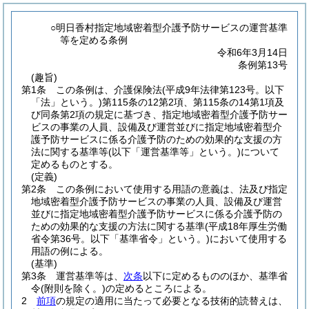
○明日香村指定地域密着型介護予防サービスの運営基準
等を定める条例
令和6年3月14日
条例第13号
(趣旨)
第1条
この条例は、介護保険法
(平成9年法律第123号。以下
「法」という。)
第115条の12第2項、第115条の14第1項及
び同条第2項の規定に基づき、指定地域密着型介護予防サー
ビスの事業の人員、設備及び運営並びに指定地域密着型介
護予防サービスに係る介護予防のための効果的な支援の方
法に関する基準等
(以下「運営基準等」という。)
について
定めるものとする。
(定義)
第2条
この条例において使用する用語の意義は、法及び指定
地域密着型介護予防サービスの事業の人員、設備及び運営
並びに指定地域密着型介護予防サービスに係る介護予防の
ための効果的な支援の方法に関する基準
(平成18年厚生労働
省令第36号。以下「基準省令」という。)
において使用する
用語の例による。
(基準)
第3条
運営基準等は、
次条
以下に定めるもののほか、基準省
令
(附則を除く。)
の定めるところによる。
2
前項
の規定の適用に当たって必要となる技術的読替えは、