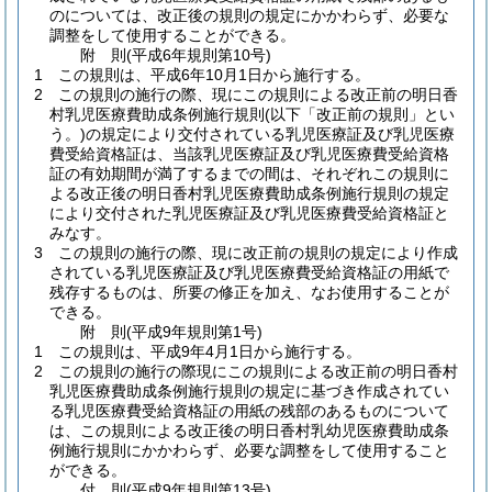
のについては、改正後の規則の規定にかかわらず、必要な
調整をして使用することができる。
附
則
(平成6年
規則第10号)
1
この規則は、平成6年10月1日から施行する。
2
この規則の施行の際、現にこの規則による改正前の明日香
村乳児医療費助成条例施行規則
(以下「改正前の規則」とい
う。)
の規定により交付されている乳児医療証及び乳児医療
費受給資格証は、当該乳児医療証及び乳児医療費受給資格
証の有効期間が満了するまでの間は、それぞれこの規則に
よる改正後の明日香村乳児医療費助成条例施行規則の規定
により交付された乳児医療証及び乳児医療費受給資格証と
みなす。
3
この規則の施行の際、現に改正前の規則の規定により作成
されている乳児医療証及び乳児医療費受給資格証の用紙で
残存するものは、所要の修正を加え、なお使用することが
できる。
附
則
(平成9年
規則第1号)
1
この規則は、平成9年4月1日から施行する。
2
この規則の施行の際現にこの規則による改正前の明日香村
乳児医療費助成条例施行規則の規定に基づき作成されてい
る乳児医療費受給資格証の用紙の残部のあるものについて
は、この規則による改正後の明日香村乳幼児医療費助成条
例施行規則にかかわらず、必要な調整をして使用すること
ができる。
付
則
(平成9年
規則第13号)