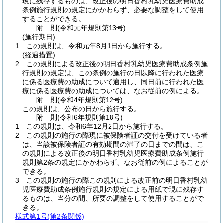
現に残存するものは、改正後の明日香村乳幼児医療費助成
条例施行規則の規定にかかわらず、必要な調整をして使用
することができる。
附
則
(令和元年
規則第13号)
(施行期日)
1
この規則は、令和元年8月1日から施行する。
(経過措置)
2
この規則による改正後の明日香村乳幼児医療費助成条例施
行規則の規定は、この条例の施行の日以降に行われた医療
に係る医療費の助成について適用し、同日前に行われた医
療に係る医療費の助成については、なお従前の例による。
附
則
(令和4年
規則第12号)
この規則は、公布の日から施行する。
附
則
(令和6年
規則第18号)
1
この規則は、令和6年12月2日から施行する。
2
この規則の施行の際現に被保険者証の交付を受けている者
は、当該被保険者証の有効期間の満了の日までの間は、こ
の規則による改正後の明日香村乳幼児医療費助成条例施行
規則第2条の規定にかかわらず、なお従前の例によることが
できる。
3
この規則の施行の際この規則による改正前の明日香村乳幼
児医療費助成条例施行規則の規定による用紙で現に残存す
るものは、当分の間、所要の調整をして使用することがで
きる。
様式第1号
(第2条関係)