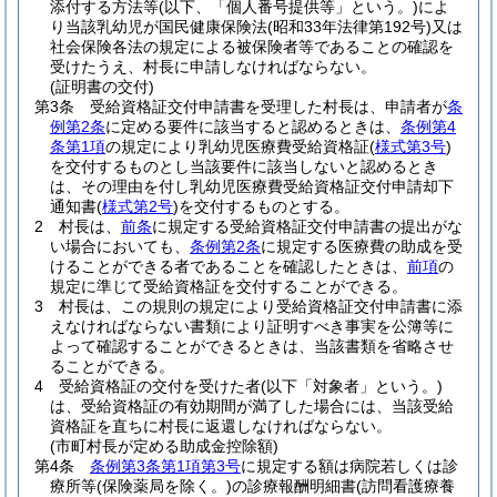
添付する方法等
(以下、「個人番号提供等」という。)
によ
り当該乳幼児が国民健康保険法
(昭和33年法律第192号)
又は
社会保険各法の規定による被保険者等であることの確認を
受けたうえ、村長に申請しなければならない。
(証明書の交付)
第3条
受給資格証交付申請書を受理した村長は、申請者が
条
例第2条
に定める要件に該当すると認めるときは、
条例第4
条第1項
の規定により乳幼児医療費受給資格証
(
様式第3号
)
を交付するものとし当該要件に該当しないと認めるとき
は、その理由を付し乳幼児医療費受給資格証交付申請却下
通知書
(
様式第2号
)
を交付するものとする。
2
村長は、
前条
に規定する受給資格証交付申請書の提出がな
い場合においても、
条例第2条
に規定する医療費の助成を受
けることができる者であることを確認したときは、
前項
の
規定に準じて受給資格証を交付することができる。
3
村長は、この規則の規定により受給資格証交付申請書に添
えなければならない書類により証明すべき事実を公簿等に
よって確認することができるときは、当該書類を省略させ
ることができる。
4
受給資格証の交付を受けた者
(以下「対象者」という。)
は、受給資格証の有効期間が満了した場合には、当該受給
資格証を直ちに村長に返還しなければならない。
(市町村長が定める助成金控除額)
第4条
条例第3条第1項第3号
に規定する額は病院若しくは診
療所等
(保険薬局を除く。)
の診療報酬明細書
(訪問看護療養