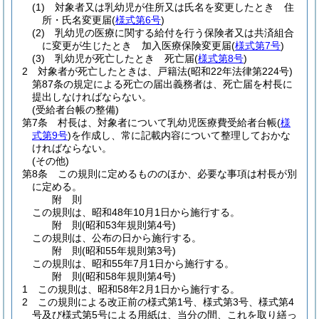
(1)
対象者又は乳幼児が住所又は氏名を変更したとき 住
所・氏名変更届
(
様式第6号
)
(2)
乳幼児の医療に関する給付を行う保険者又は共済組合
に変更が生じたとき 加入医療保険変更届
(
様式第7号
)
(3)
乳幼児が死亡したとき 死亡届
(
様式第8号
)
2
対象者が死亡したときは、戸籍法
(昭和22年法律第224号)
第87条の規定による死亡の届出義務者は、死亡届を村長に
提出しなければならない。
(受給者台帳の整備)
第7条
村長は、対象者について乳幼児医療費受給者台帳
(
様
式第9号
)
を作成し、常に記載内容について整理しておかな
ければならない。
(その他)
第8条
この規則に定めるもののほか、必要な事項は村長が別
に定める。
附
則
この規則は、昭和48年10月1日から施行する。
附
則
(昭和53年
規則第4号)
この規則は、公布の日から施行する。
附
則
(昭和55年
規則第3号)
この規則は、昭和55年7月1日から施行する。
附
則
(昭和58年
規則第4号)
1
この規則は、昭和58年2月1日から施行する。
2
この規則による改正前の様式第1号、様式第3号、様式第4
号及び様式第5号による用紙は、当分の間、これを取り繕っ