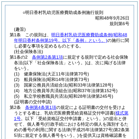
○明日香村乳幼児医療費助成条例施行規則
昭和48年9月26日
規則第6号
(趣旨)
第1条
この規則は、
明日香村乳幼児医療費助成条例
(昭和48
年明日香村条例第19号。以下「条例」という。)
の施行に関
し必要な事項を定めるものとする。
(社会保険各法)
第1条の2
条例第2条第1項
に規定する規則で定める社会保険
各法
(以下「社会保険各法」という。)
は、次に掲げる法律
をいう。
(1)
健康保険法
(大正11年法律第70号)
(2)
船員保険法
(昭和14年法律第73号)
(3)
国家公務員共済組合法
(昭和33年法律第128号)
(4)
地方公務員等共済組合法
(昭和37年法律第152号)
(5)
私立学校教職員共済法
(昭和28年法律第245号)
(証明書の交付申請)
第2条
条例第4条第1項
の規定による証明書の交付を受けよ
うとする者は、乳幼児医療費受給資格証交付申請書
(
様式第
1号
。以下「受給資格証交付申請書」という。)
の提出と併
せて、個人番号
(行政手続における特定の個人を識別するた
めの番号の利用に関する法律
(平成25年法律第27号)
第2条第
5項に規定する個人番号をいう。)
を提供又は資格確認書を