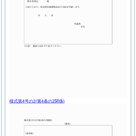
様式第4号の2
(第4条の2関係)