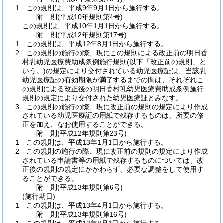
1
この規則は、平成9年9月1日から施行する。
附
則
(平成10年
規則第4号)
この規則は、平成10年1月1日から施行する。
附
則
(平成12年
規則第17号)
1
この規則は、平成12年8月1日から施行する。
2
この規則の施行の際、現にこの規則による改正前の明日香
村乳幼児医療費助成条例施行規則
(以下「改正前の規則」と
いう。)
の規定により交付されている幼児医療証は、当該乳
幼児医療証の有効期限が満了するまでの間は、それぞれこ
の規則による改正後の明日香村乳幼児医療費助成条例施行
規則の規定により交付された幼児医療証とみなす。
3
この規則の施行の際、現に改正前の規則の規定により作成
されている幼児医療証の用紙で残存するものは、所要の修
正を加え、なお使用することができる。
附
則
(平成12年
規則第23号)
1
この規則は、平成13年1月1日から施行する。
2
この規則の施行の際、現に改正前の規則の規定により作成
されている申請書等の用紙で残存するものについては、改
正後の規則の規定にかかわらず、必要な調整をして使用す
ることができる。
附
則
(平成13年
規則第6号)
(施行期日)
1
この規則は、平成13年4月1日から施行する。
附
則
(平成13年
規則第16号)