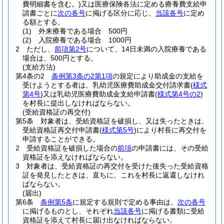
費明細書を含む。)
又は医療保険各法に定める療養費支給申
請書ごとに
次の各号
に掲げる区分に応じ、
当該各号
に定め
る額とする。
(1)
外来療養である場合 500円
(2)
入院療養である場合 1000円
2
ただし、
前項第2号
について、14日未満の入院療養である
場合は、500円とする。
(支給方法)
第4条の2
条例第3条の2第1項
の規定により助成金の支給を
受けようとする者は、乳幼児医療費助成金交付請求書
(
様式
第4号
)
又は乳幼児医療費助成金支給申請書
(
様式第4号の2
)
を村長に提出しなければならない。
(受給資格証の再交付)
第5条
対象者は、受給資格証を破損し、又は失ったときは、
受給資格証再交付申請書
(
様式第5号
)
により村長に再交付を
申請することができる。
2
受給資格証を破損した場合の
前項
の申請書には、その受給
資格証を添えなければならない。
3
対象者は、受給資格証の再交付を受けた後失った受給資格
証を発見したときは、直ちに、これを村長に返還しなけれ
ばならない。
(届出)
第6条
条例第5条
に規定する規則で定める事由は、
次の各号
に掲げるものとし、それぞれ
当該各号
に掲げる書類に受給
資格証を添えて村長に届け出なければならない。