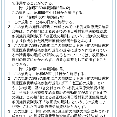
て使用することができる。
附
則
(昭和59年
規則第6号の2)
この規則は、昭和59年4月1日から施行する。
附
則
(昭和60年
規則第2号)
1
この規則は、公布の日から施行する。
2
この規則の施行の際現に作成されている乳児医療費受給者
台帳は、この規則による改正後の明日香村乳児医療費助成
条例施行規則
(以下「改正後の規則」という。)
第8条の規定
により作成された乳児医療費受給者台帳とみなす。
3
この規則の施行の際現にこの規則による改正前の明日香村
乳児医療費助成条例施行規則の規定に基づき作成されてい
る申請書等の用紙で残部のあるものについては、改正後の
規則の規定にかかわらず、必要な調整をして使用すること
ができる。
附
則
(昭和61年
規則第8号)
1
この規則は、昭和62年1月1日から施行する。
2
この規則の施行の際現にこの規則による改正前の明日香村
乳児医療費助成条例施行規則
(以下「改正前の規則」とい
う。)
の規定に基づき交付されている乳児医療受給資格証
は、当該乳児医療費受給資格証の有効期間が満了するまで
の間は、この規則による改正後の明日香村乳児医療費助成
条例施行規則
(以下「改正後の規則」という。)
の規定によ
り交付された乳児医療費受給資格証とみなす。
3
この規則は、施行の際現に改正前の規則の規定に基づき作
成されている乳児医療費受給資格証の用紙で残部のあるも