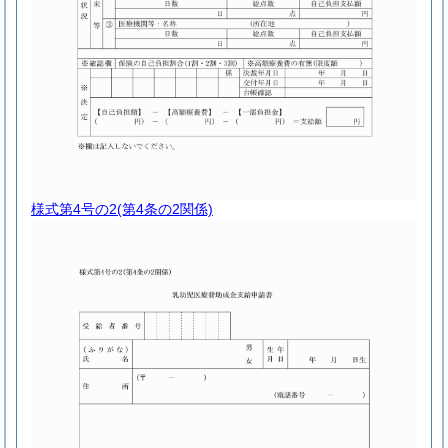
様式第4号の2
(第4条の2関係)