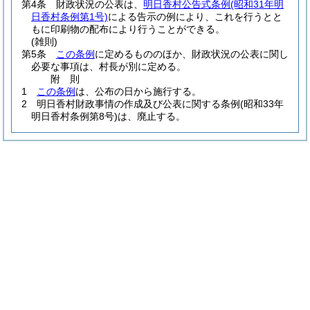
第4条
財政状況の公表は、
明日香村公告式条例
(昭和31年明
日香村条例第1号)
による告示の例により、これを行うとと
もに印刷物の配布により行うことができる。
(雑則)
第5条
この条例
に定めるもののほか、財政状況の公表に関し
必要な事項は、村長が別に定める。
附
則
1
この条例
は、公布の日から施行する。
2
明日香村財政事情の作成及び公表に関する条例
(昭和33年
明日香村条例第8号)
は、廃止する。