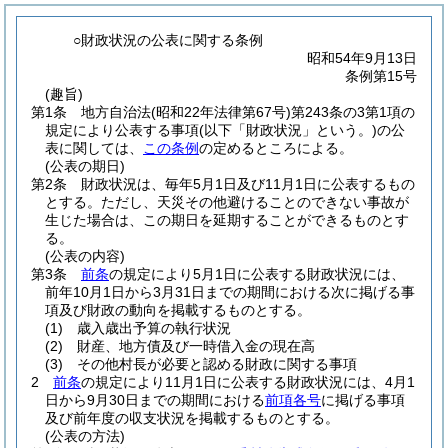
○財政状況の公表に関する条例
昭和54年9月13日
条例第15号
(趣旨)
第1条
地方自治法
(昭和22年法律第67号)
第243条の3第1項の
規定により公表する事項
(以下「財政状況」という。)
の公
表に関しては、
この条例
の定めるところによる。
(公表の期日)
第2条
財政状況は、毎年5月1日及び11月1日に公表するもの
とする。
ただし、天災その他避けることのできない事故が
生じた場合は、この期日を延期することができるものとす
る。
(公表の内容)
第3条
前条
の規定により5月1日に公表する財政状況には、
前年10月1日から3月31日までの期間における次に掲げる事
項及び財政の動向を掲載するものとする。
(1)
歳入歳出予算の執行状況
(2)
財産、地方債及び一時借入金の現在高
(3)
その他村長が必要と認める財政に関する事項
2
前条
の規定により11月1日に公表する財政状況には、4月1
日から9月30日までの期間における
前項各号
に掲げる事項
及び前年度の収支状況を掲載するものとする。
(公表の方法)