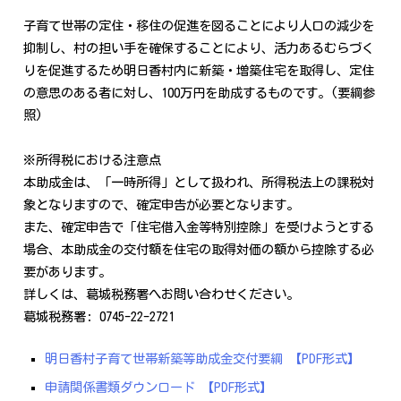
子育て世帯の定住・移住の促進を図ることにより人口の減少を
抑制し、村の担い手を確保することにより、活力あるむらづく
りを促進するため明日香村内に新築・増築住宅を取得し、定住
の意思のある者に対し、100万円を助成するものです。(要綱参
照)
※所得税における注意点
本助成金は、「一時所得」として扱われ、所得税法上の課税対
象となりますので、確定申告が必要となります。
また、確定申告で「住宅借入金等特別控除」を受けようとする
場合、本助成金の交付額を住宅の取得対価の額から控除する必
要があります。
詳しくは、葛城税務署へお問い合わせください。
葛城税務署: 0745-22-2721
明日香村子育て世帯新築等助成金交付要綱 【PDF形式】
申請関係書類ダウンロード 【PDF形式】