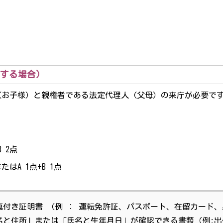
）
する場合）
（お子様）と親権者である法定代理人（父母）の来庁が必要で
 2点
はA 1点+B 1点
真付き証明書 （例 ： 運転免許証、パスポート、在留カード
名と住所」または「氏名と生年月日」が確認できる書類（例: