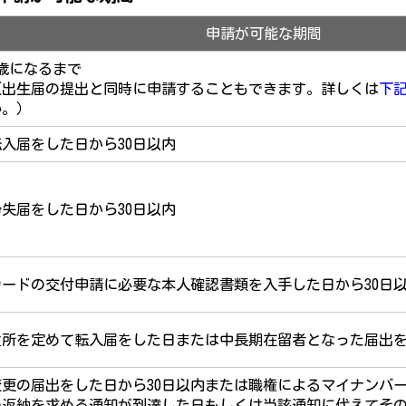
申請が可能な期間
1歳になるまで
（出生届の提出と同時に申請することもできます。詳しくは
下
い。）
転入届をした日から30日以内
紛失届をした日から30日以内
カードの交付申請に必要な本人確認書類を入手した日から30日
住所を定めて転入届をした日または中長期在留者となった届出を
変更の届出をした日から30日以内または職権によるマイナンバ
の返納を求める通知が到達した日もしくは当該通知に代えてそ