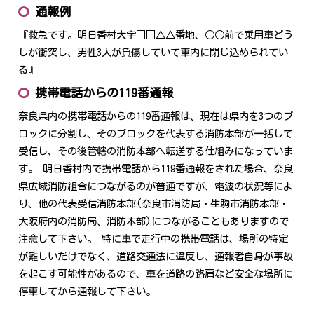
通報例
『救急です。明日香村大字□□△△番地、○○前で乗用車どう
しが衝突し、男性3人が負傷していて車内に閉じ込められてい
る』
携帯電話からの119番通報
奈良県内の携帯電話からの119番通報は、現在は県内を3つのブ
ロックに分割し、そのブロックを代表する消防本部が一括して
受信し、その後管轄の消防本部へ転送する仕組みになっていま
す。 明日香村内で携帯電話から119番通報をされた場合、奈良
県広域消防組合につながるのが普通ですが、電波の状況等によ
り、他の代表受信消防本部(奈良市消防局・生駒市消防本部・
大阪府内の消防局、消防本部)につながることもありますので
注意して下さい。 特に車で走行中の携帯電話は、場所の特定
が難しいだけでなく、道路交通法に違反し、通報者自身が事故
を起こす可能性があるので、車を道路の路肩など安全な場所に
停車してから通報して下さい。