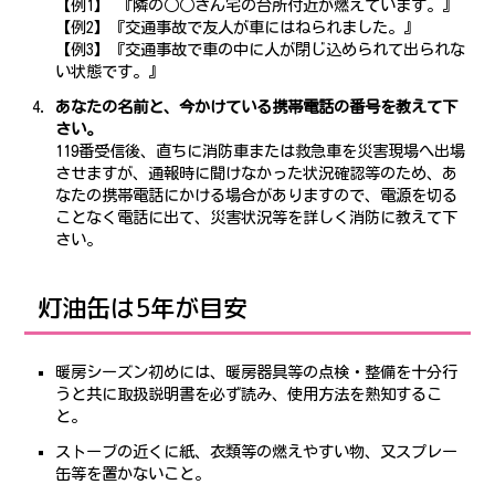
【例1】 『隣の○○さん宅の台所付近が燃えています。』
【例2】『交通事故で友人が車にはねられました。』
【例3】『交通事故で車の中に人が閉じ込められて出られな
い状態です。』
あなたの名前と、今かけている携帯電話の番号を教えて下
さい。
119番受信後、直ちに消防車または救急車を災害現場へ出場
させますが、通報時に聞けなかった状況確認等のため、あ
なたの携帯電話にかける場合がありますので、電源を切る
ことなく電話に出て、災害状況等を詳しく消防に教えて下
さい。
灯油缶は5年が目安
暖房シーズン初めには、暖房器具等の点検・整備を十分行
うと共に取扱説明書を必ず読み、使用方法を熟知するこ
と。
ストーブの近くに紙、衣類等の燃えやすい物、又スプレー
缶等を置かないこと。