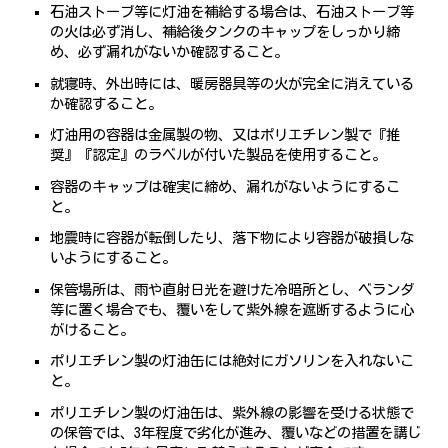
石油ストーブ等に灯油を補給する場合は、石油ストーブ等
の火は必ず消し、補給後タンクのキャップをしっかり締
め、必ず漏れがないか確認すること。
就寝時、外出時には、暖房器具等の火が完全に消えている
か確認すること。
灯油用の容器は金属製の物、又はポリエチレン製で『推
奨』『認定』のラベルが付いた製品を使用すること。
容器のキャップは確実に締め、漏れがないようにするこ
と。
地震時に容器が転倒したり、落下物により容器が破損しな
いようにすること。
保管場所は、雨や直射日光を避けた冷暗所とし、ベランダ
等に置く場合でも、覆いをして紫外線を遮断するように心
がけること。
ポリエチレン製の灯油缶には絶対にガソリンを入れないこ
と。
ポリエチレン製の灯油缶は、紫外線の影響を受ける状態で
の保管では、3年程度で劣化が進み、覆いなどの措置を講じ