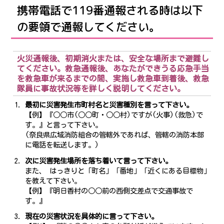
携帯電話で119番通報される時は以下
の要領で通報してください。
火災通報後、初期消火または、安全な場所まで避難し
てください。救急通報後、あなたができうる応急手当
を救急車が来るまでの間、実施し救急車到着後、救急
隊員に事故状況等を詳しく説明してください。
最初に災害発生市町村名と災害種別を言って下さい。
【例】『○○市(○○町・○○村)ですが(火事)(救急)で
す。』と言って下さい。
(奈良県広域消防組合の管轄外であれば、管轄の消防本部
に電話を転送します。)
次に災害発生場所を落ち着いて言って下さい。
また、 はっきりと「町名」「番地」「近くにある目標物」
を教えて下さい。
【例】『明日香村の○○前の西側交差点で交通事故で
す。』
現在の災害状況を具体的に言って下さい。