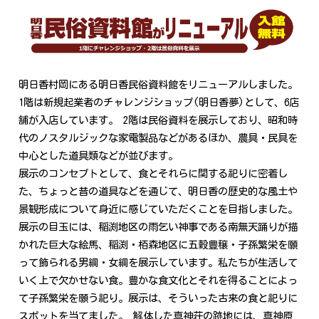
明日香村岡にある明日香民俗資料館をリニューアルしました。
1階は新規起業者のチャレンジショップ(明日香夢)として、6店
舗が入店しています。 2階は民俗資料を展示しており、昭和時
代のノスタルジックな家電製品などがあるほか、農具・民具を
中心とした道具類などが並びます。
展示のコンセプトとして、食とそれらに関する祀りに密着し
た、ちょっと昔の道具などを通じて、明日香の歴史的な風土や
景観形成について身近に感じていただくことを目指しました。
展示の目玉には、稲渕地区の雨乞い神事である南無天踊りが描
かれた巨大な絵馬、稲渕・栢森地区に五穀豊穣・子孫繁栄を願
って飾られる男綱・女綱を展示しています。私たちが生活して
いく上で欠かせない食。豊かな食文化とそれを得ることによっ
て子孫繁栄を願う祀り。展示は、そういった古来の食と祀りに
スポットを当てました。 解体した真神荘の跡地には、真神原