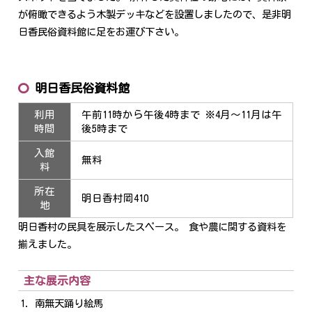
が俯瞰できるよう木製デッキなどを設置しましたので、是非明
日香民俗資料館に足をお運び下さい。
明日香民俗資料館
利用
午前11時から午後4時まで ※4月～11月は午
時間
後5時まで
入館
無料
料
所在
明日香村岡410
地
明日香村の民具を展示したスペース。 食や農に関する資料を
揃えました。
主な展示内容
南無天踊り絵馬