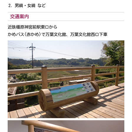
男綱・女綱 など
交通案内
近鉄橿原神宮前駅東口から
かめバス(赤かめ)で万葉文化館、万葉文化館西口下車