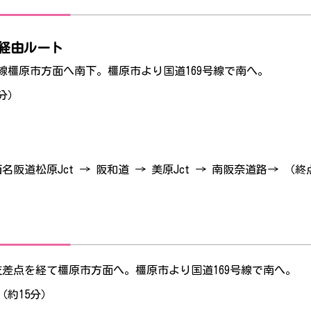
経由ルート
号線橿原市方面へ南下。橿原市より国道169号線で南へ。
分）
阪道松原Jct → 阪和道 → 美原Jct → 南阪奈道路→ （終
交差点を経て橿原市方面へ。橿原市より国道169号線で南へ。
（約15分）