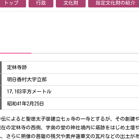
トップ
行政
文化財
指定文化財の紹介
定林寺跡
明日香村大字立部
17,163平方メートル
昭和41年2月25日
寺伝によると聖徳太子御建立七ヵ寺の一寺とするが、その創建
在の定林寺の西側、字奥の堂の神社境内に塔跡をはじめ土壇や
れ、さらに朔像の菩薩の残欠や素弁蓮華文の瓦片などの出土が