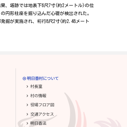
果、塔跡では地表下6尺7寸(約2メートル)の位
センチ)の円形柱座を掘り込んだ心礎が検出された。
が実施され、桁行8尺2寸(約2.48メート
明日香村について
村長室
村の情報
役場フロア図
交通アクセス
明日香法