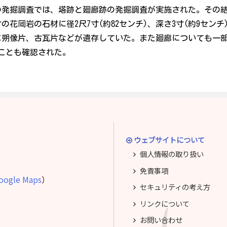
の発掘調査では、塔跡と廻廊跡の発掘調査が実施された。その結
尺8寸の花岡岩の石材に径2尺7寸(約82センチ)、深さ3寸(約9
朔像片、古瓦片などが遺存していた。また廻廊についても一部発掘
たことも確認された。
ウェブサイトについて
個人情報の取り扱い
免責事項
oogle Maps
）
セキュリティの考え方
リンクについて
お問い合わせ