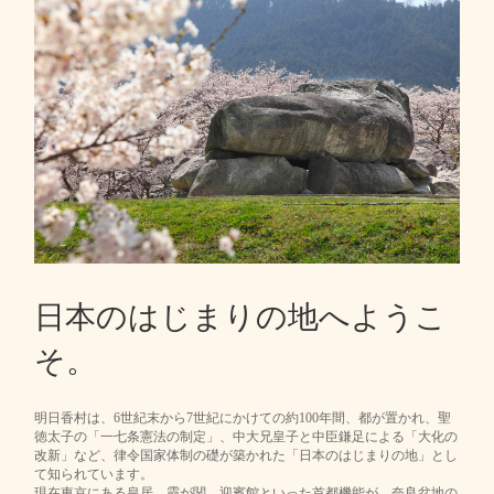
日本のはじまりの地へようこ
そ。
明日香村は、6世紀末から7世紀にかけての約100年間、都が置かれ、聖
徳太子の「一七条憲法の制定」、中大兄皇子と中臣鎌足による「大化の
改新」など、律令国家体制の礎が築かれた「日本のはじまりの地」とし
て知られています。
現在東京にある皇居、霞が関、迎賓館といった首都機能が、奈良盆地の